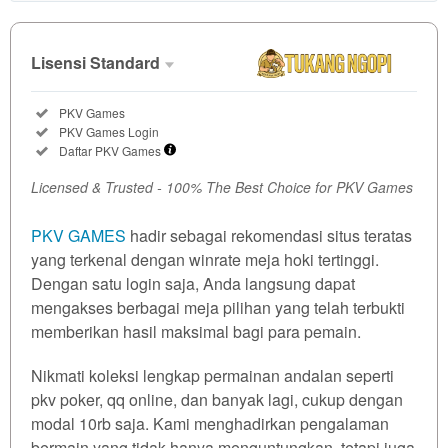
Show More
Lisensi Standard
Lisensi
Included:
PKV Games
Standard
Included:
PKV Games Login
SELECTED
Included:
Daftar PKV Games
35
$
Licensed & Trusted - 100% The Best Choice for PKV Games
Use, by
you or
PKV GAMES
hadir sebagai rekomendasi situs teratas
one
yang terkenal dengan winrate meja hoki tertinggi.
client, in
a single
Dengan satu login saja, Anda langsung dapat
end
mengakses berbagai meja pilihan yang telah terbukti
product
memberikan hasil maksimal bagi para pemain.
which
end
Nikmati koleksi lengkap permainan andalan seperti
users
pkv poker, qq online, dan banyak lagi, cukup dengan
are not
modal 10rb saja. Kami menghadirkan pengalaman
charged
bermain yang tidak hanya menguntungkan, tetapi juga