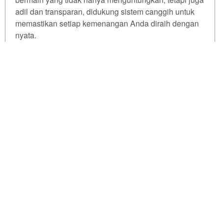
for. The
adil dan transparan, didukung sistem canggih untuk
total
price
memastikan setiap kemenangan Anda diraih dengan
includes
nyata.
the item
price
Tell us what you think!
Jangan lewatkan kesempatan emas ini. Segera
and a
lakukan login ke PKV Games, pilih meja hoki pilihan,
buyer
dan buktikan sendiri mengapa winrate kami disebut
fee.
We'd like to ask you a few questions to help improve
yang tertinggi!
ThemeForest.
View
license
Sure, take me to the survey
© PKV GAMES - All Right Reserved
details