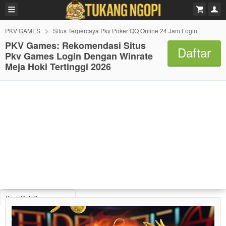
PKV GAMES
Situs Terpercaya Pkv Poker QQ Online 24 Jam Login
PKV Games: Rekomendasi Situs
Daftar
Pkv Games Login Dengan Winrate
Meja Hoki Tertinggi 2026
Item Details