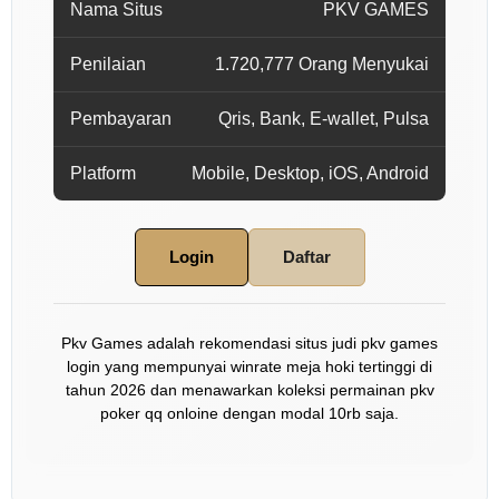
Nama Situs
PKV GAMES
Penilaian
1.720,777 Orang Menyukai
Pembayaran
Qris, Bank, E-wallet, Pulsa
Platform
Mobile, Desktop, iOS, Android
Login
Daftar
Pkv Games adalah rekomendasi situs judi pkv games
login yang mempunyai winrate meja hoki tertinggi di
tahun 2026 dan menawarkan koleksi permainan pkv
poker qq onloine dengan modal 10rb saja.