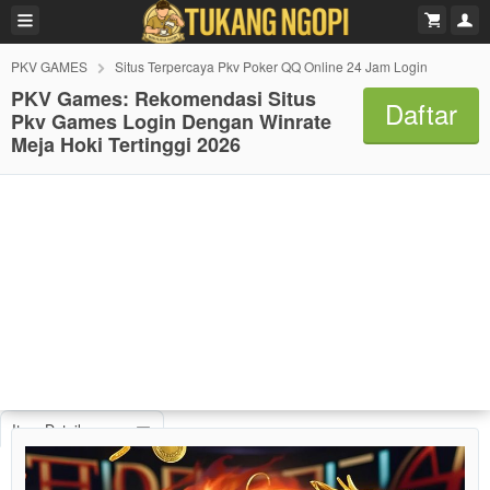
PKV GAMES
Situs Terpercaya Pkv Poker QQ Online 24 Jam Login
PKV Games: Rekomendasi Situs
Daftar
Pkv Games Login Dengan Winrate
Meja Hoki Tertinggi 2026
Item Details