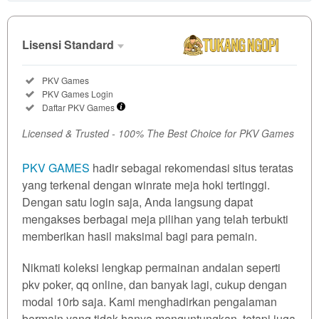
Show More
Lisensi Standard
Lisensi
Included:
PKV Games
Standard
Included:
PKV Games Login
SELECTED
Included:
Daftar PKV Games
35
$
Licensed & Trusted - 100% The Best Choice for PKV Games
Use, by
you or
PKV GAMES
hadir sebagai rekomendasi situs teratas
one
yang terkenal dengan winrate meja hoki tertinggi.
client, in
a single
Dengan satu login saja, Anda langsung dapat
end
mengakses berbagai meja pilihan yang telah terbukti
product
memberikan hasil maksimal bagi para pemain.
which
end
Nikmati koleksi lengkap permainan andalan seperti
users
pkv poker, qq online, dan banyak lagi, cukup dengan
are not
modal 10rb saja. Kami menghadirkan pengalaman
charged
bermain yang tidak hanya menguntungkan, tetapi juga