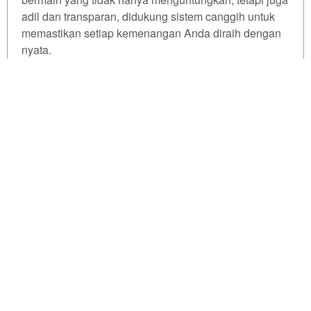
for. The
adil dan transparan, didukung sistem canggih untuk
total
price
memastikan setiap kemenangan Anda diraih dengan
includes
nyata.
the item
price
Tell us what you think!
Jangan lewatkan kesempatan emas ini. Segera
and a
lakukan login ke PKV Games, pilih meja hoki pilihan,
buyer
dan buktikan sendiri mengapa winrate kami disebut
fee.
We'd like to ask you a few questions to help improve
yang tertinggi!
ThemeForest.
View
license
Sure, take me to the survey
© PKV GAMES - All Right Reserved
details