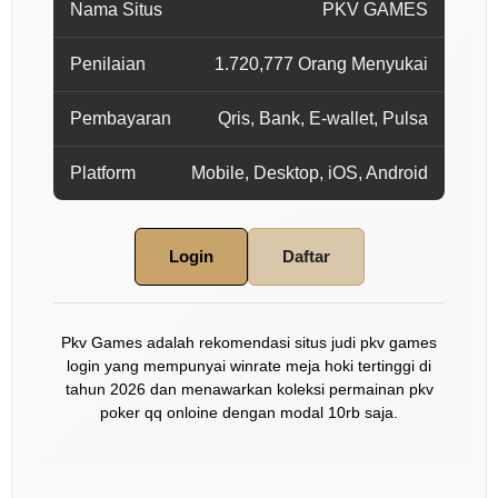
Nama Situs
PKV GAMES
Penilaian
1.720,777 Orang Menyukai
Pembayaran
Qris, Bank, E-wallet, Pulsa
Platform
Mobile, Desktop, iOS, Android
Login
Daftar
Pkv Games adalah rekomendasi situs judi pkv games
login yang mempunyai winrate meja hoki tertinggi di
tahun 2026 dan menawarkan koleksi permainan pkv
poker qq onloine dengan modal 10rb saja.