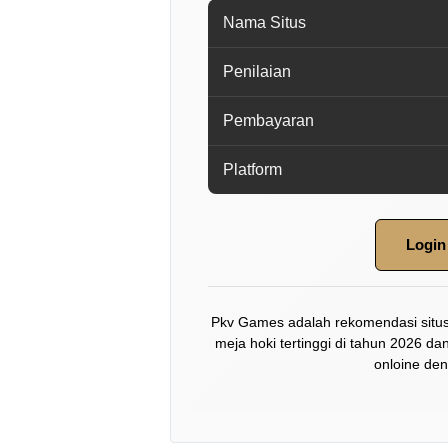
Nama Situs
Penilaian
Pembayaran
Platform
Login
Pkv Games adalah rekomendasi situs
meja hoki tertinggi di tahun 2026 
onloine den