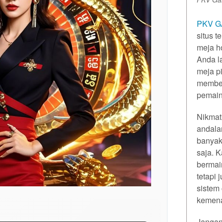
View
PKV 
license
situs t
details
meja ho
Anda l
meja pi
member
pemain
Nikmat
andalan
banyak
saja. 
bermai
tetapi 
sistem
kemena
Jangan