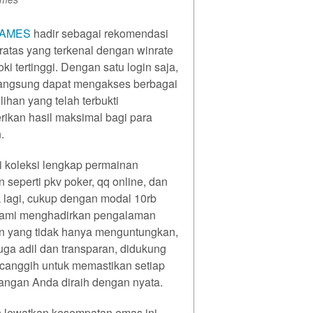
GAMES
hadir sebagai rekomendasi
eratas yang terkenal dengan winrate
ki tertinggi. Dengan satu login saja,
angsung dapat mengakses berbagai
lihan yang telah terbukti
ikan hasil maksimal bagi para
.
i koleksi lengkap permainan
 seperti pkv poker, qq online, dan
 lagi, cukup dengan modal 10rb
Kami menghadirkan pengalaman
n yang tidak hanya menguntungkan,
juga adil dan transparan, didukung
 canggih untuk memastikan setiap
ngan Anda diraih dengan nyata.
 lewatkan kesempatan emas ini.