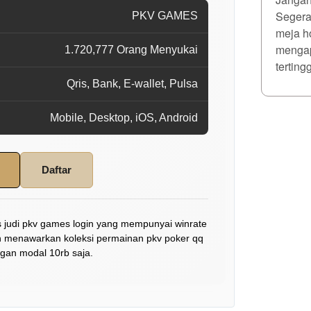
Segera
PKV GAMES
meja ho
mengap
1.720,777 Orang Menyukai
tertingg
Qris, Bank, E-wallet, Pulsa
Mobile, Desktop, iOS, Android
Daftar
 judi pkv games login yang mempunyai winrate
dan menawarkan koleksi permainan pkv poker qq
gan modal 10rb saja.