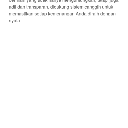
for. The
adil dan transparan, didukung sistem canggih untuk
total
price
memastikan setiap kemenangan Anda diraih dengan
includes
nyata.
the item
price
Tell us what you think!
Jangan lewatkan kesempatan emas ini. Segera
and a
lakukan login ke PKV Games, pilih meja hoki pilihan,
buyer
dan buktikan sendiri mengapa winrate kami disebut
fee.
We'd like to ask you a few questions to help improve
yang tertinggi!
ThemeForest.
View
license
Sure, take me to the survey
© PKV GAMES - All Right Reserved
details