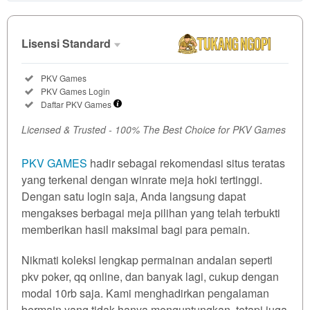
Show More
Lisensi Standard
Lisensi
Included:
PKV Games
Standard
Included:
PKV Games Login
SELECTED
Included:
Daftar PKV Games
35
$
Licensed & Trusted - 100% The Best Choice for PKV Games
Use, by
you or
PKV GAMES
hadir sebagai rekomendasi situs teratas
one
yang terkenal dengan winrate meja hoki tertinggi.
client, in
a single
Dengan satu login saja, Anda langsung dapat
end
mengakses berbagai meja pilihan yang telah terbukti
product
memberikan hasil maksimal bagi para pemain.
which
end
Nikmati koleksi lengkap permainan andalan seperti
users
pkv poker, qq online, dan banyak lagi, cukup dengan
are not
modal 10rb saja. Kami menghadirkan pengalaman
charged
bermain yang tidak hanya menguntungkan, tetapi juga