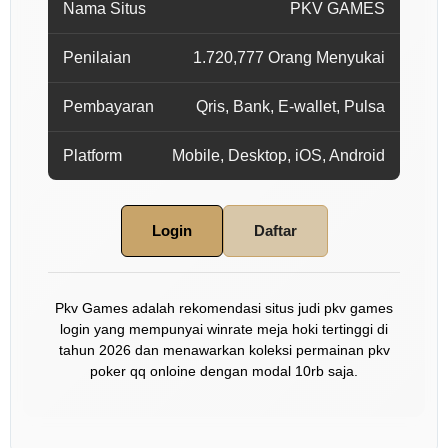
Nama Situs
PKV GAMES
Penilaian
1.720,777 Orang Menyukai
Pembayaran
Qris, Bank, E-wallet, Pulsa
Platform
Mobile, Desktop, iOS, Android
Login
Daftar
Pkv Games adalah rekomendasi situs judi pkv games
login yang mempunyai winrate meja hoki tertinggi di
tahun 2026 dan menawarkan koleksi permainan pkv
poker qq onloine dengan modal 10rb saja.