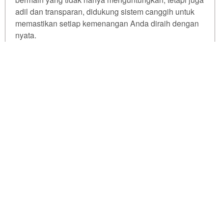
for. The
adil dan transparan, didukung sistem canggih untuk
total
price
memastikan setiap kemenangan Anda diraih dengan
includes
nyata.
the item
price
Tell us what you think!
Jangan lewatkan kesempatan emas ini. Segera
and a
lakukan login ke PKV Games, pilih meja hoki pilihan,
buyer
dan buktikan sendiri mengapa winrate kami disebut
fee.
We'd like to ask you a few questions to help improve
yang tertinggi!
ThemeForest.
View
license
Sure, take me to the survey
© PKV GAMES - All Right Reserved
details