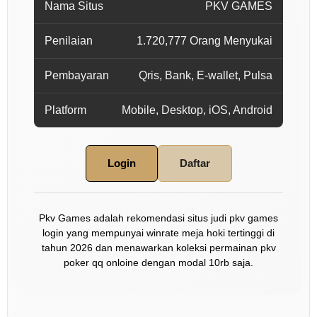
Nama Situs
PKV GAMES
Penilaian
1.720,777 Orang Menyukai
Pembayaran
Qris, Bank, E-wallet, Pulsa
Platform
Mobile, Desktop, iOS, Android
Login
Daftar
Pkv Games adalah rekomendasi situs judi pkv games
login yang mempunyai winrate meja hoki tertinggi di
tahun 2026 dan menawarkan koleksi permainan pkv
poker qq onloine dengan modal 10rb saja.