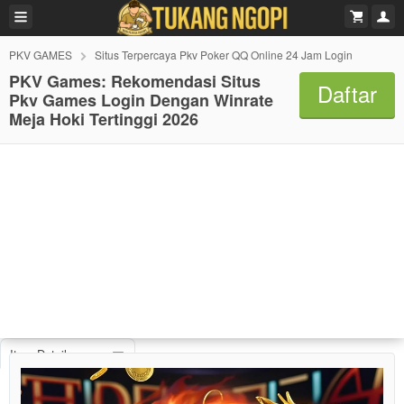
PKV GAMES
Situs Terpercaya Pkv Poker QQ Online 24 Jam Login
PKV Games: Rekomendasi Situs
Daftar
Pkv Games Login Dengan Winrate
Meja Hoki Tertinggi 2026
Item Details