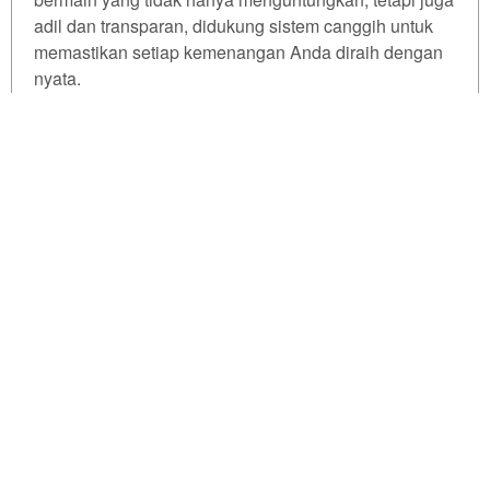
for. The
adil dan transparan, didukung sistem canggih untuk
total
price
memastikan setiap kemenangan Anda diraih dengan
includes
nyata.
the item
price
Tell us what you think!
Jangan lewatkan kesempatan emas ini. Segera
and a
lakukan login ke PKV Games, pilih meja hoki pilihan,
buyer
dan buktikan sendiri mengapa winrate kami disebut
fee.
We'd like to ask you a few questions to help improve
yang tertinggi!
ThemeForest.
View
license
Sure, take me to the survey
© PKV GAMES - All Right Reserved
details