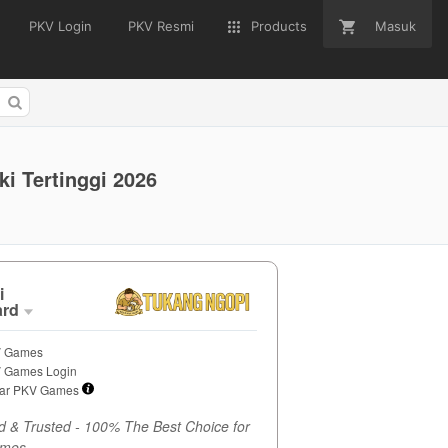
PKV Login
PKV Resmi
Products
Masuk
Search
 Tertinggi 2026
i
ard
35
si Standard
$
uded:
 Games
SELECTED
uded:
 Games Login
y you or one client, in a single end
uded:
tar PKV Games
ct which end users
are not
charged for.
tal price includes the item price and a
d & Trusted - 100% The Best Choice for
 fee.
ames