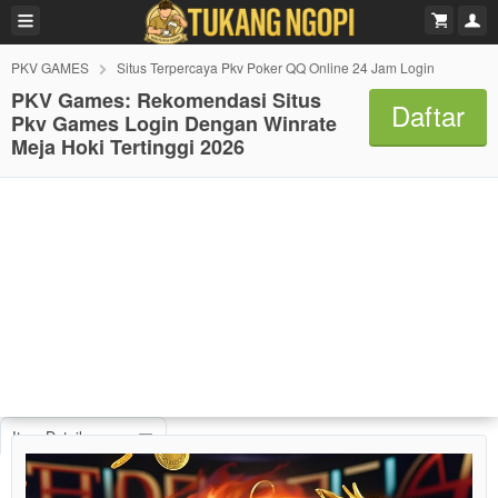
PKV GAMES
Situs Terpercaya Pkv Poker QQ Online 24 Jam Login
PKV Games: Rekomendasi Situs
Daftar
Pkv Games Login Dengan Winrate
Meja Hoki Tertinggi 2026
Item Details