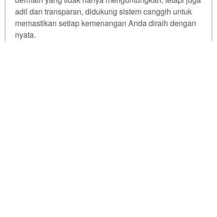
for. The
adil dan transparan, didukung sistem canggih untuk
total
price
memastikan setiap kemenangan Anda diraih dengan
includes
nyata.
the item
price
Tell us what you think!
Jangan lewatkan kesempatan emas ini. Segera
and a
lakukan login ke PKV Games, pilih meja hoki pilihan,
buyer
dan buktikan sendiri mengapa winrate kami disebut
fee.
We'd like to ask you a few questions to help improve
yang tertinggi!
ThemeForest.
View
license
Sure, take me to the survey
© PKV GAMES - All Right Reserved
details