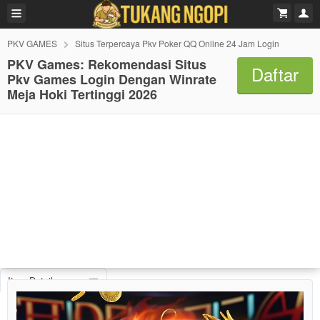
PKV GAMES
Situs Terpercaya Pkv Poker QQ Online 24 Jam Login
PKV Games: Rekomendasi Situs
Daftar
Pkv Games Login Dengan Winrate
Meja Hoki Tertinggi 2026
Item Details