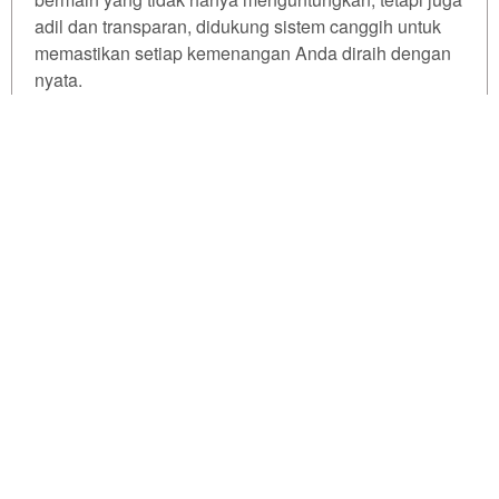
for. The
adil dan transparan, didukung sistem canggih untuk
total
price
memastikan setiap kemenangan Anda diraih dengan
includes
nyata.
the item
price
Tell us what you think!
Jangan lewatkan kesempatan emas ini. Segera
and a
lakukan login ke PKV Games, pilih meja hoki pilihan,
buyer
dan buktikan sendiri mengapa winrate kami disebut
fee.
We'd like to ask you a few questions to help improve
yang tertinggi!
ThemeForest.
View
license
Sure, take me to the survey
© PKV GAMES - All Right Reserved
details