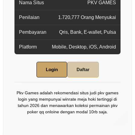
Nama Situs
PKV GAMES
Penilaian
1.720,777 Orang Menyukai
Pembayaran
Qris, Bank, E-wallet, Pulsa
Platform
Mobile, Desktop, iOS, Android
Login
Daftar
Pkv Games adalah rekomendasi situs judi pkv games
login yang mempunyai winrate meja hoki tertinggi di
tahun 2026 dan menawarkan koleksi permainan pkv
poker qq onloine dengan modal 10rb saja.