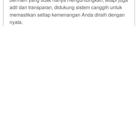
for. The
adil dan transparan, didukung sistem canggih untuk
total
price
memastikan setiap kemenangan Anda diraih dengan
includes
nyata.
the item
price
Tell us what you think!
Jangan lewatkan kesempatan emas ini. Segera
and a
lakukan login ke PKV Games, pilih meja hoki pilihan,
buyer
dan buktikan sendiri mengapa winrate kami disebut
fee.
We'd like to ask you a few questions to help improve
yang tertinggi!
ThemeForest.
View
license
Sure, take me to the survey
© PKV GAMES - All Right Reserved
details