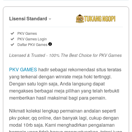
Show More
Lisensi Standard
Lisensi
Included:
PKV Games
Standard
Included:
PKV Games Login
SELECTED
Included:
Daftar PKV Games
35
$
Licensed & Trusted - 100% The Best Choice for PKV Games
Use, by
you or
PKV GAMES
hadir sebagai rekomendasi situs teratas
one
yang terkenal dengan winrate meja hoki tertinggi.
client, in
a single
Dengan satu login saja, Anda langsung dapat
end
mengakses berbagai meja pilihan yang telah terbukti
product
memberikan hasil maksimal bagi para pemain.
which
end
Nikmati koleksi lengkap permainan andalan seperti
users
pkv poker, qq online, dan banyak lagi, cukup dengan
are not
modal 10rb saja. Kami menghadirkan pengalaman
charged
bermain yang tidak hanya menguntungkan, tetapi juga