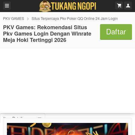
PKV GAMES
Situs Terpercaya Pkv Poker QQ Online 24 Jam Login
PKV Games: Rekomendasi Situs
Daftar
Pkv Games Login Dengan Winrate
Meja Hoki Tertinggi 2026
Item Details