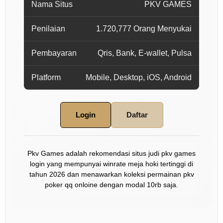
Nama Situs
PKV GAMES
Penilaian
1.720,777 Orang Menyukai
Pembayaran
Qris, Bank, E-wallet, Pulsa
Platform
Mobile, Desktop, iOS, Android
Login
Daftar
Pkv Games adalah rekomendasi situs judi pkv games
login yang mempunyai winrate meja hoki tertinggi di
tahun 2026 dan menawarkan koleksi permainan pkv
poker qq onloine dengan modal 10rb saja.