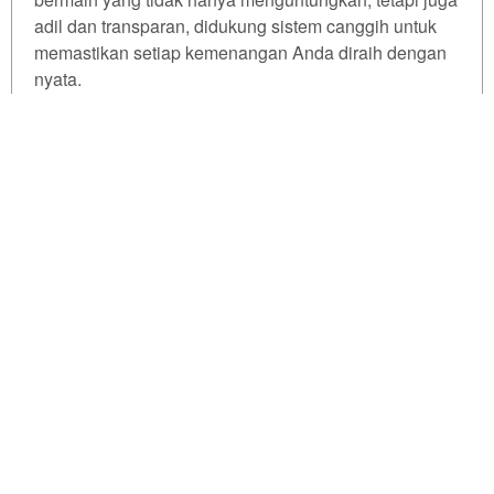
for. The
adil dan transparan, didukung sistem canggih untuk
total
price
memastikan setiap kemenangan Anda diraih dengan
includes
nyata.
the item
price
Tell us what you think!
Jangan lewatkan kesempatan emas ini. Segera
and a
lakukan login ke PKV Games, pilih meja hoki pilihan,
buyer
dan buktikan sendiri mengapa winrate kami disebut
fee.
We'd like to ask you a few questions to help improve
yang tertinggi!
ThemeForest.
View
license
Sure, take me to the survey
© PKV GAMES - All Right Reserved
details