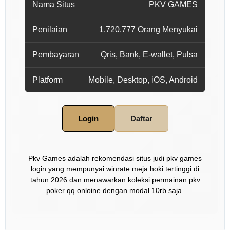
Nama Situs
PKV GAMES
Penilaian
1.720,777 Orang Menyukai
Pembayaran
Qris, Bank, E-wallet, Pulsa
Platform
Mobile, Desktop, iOS, Android
Login
Daftar
Pkv Games adalah rekomendasi situs judi pkv games
login yang mempunyai winrate meja hoki tertinggi di
tahun 2026 dan menawarkan koleksi permainan pkv
poker qq onloine dengan modal 10rb saja.