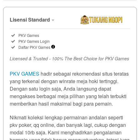
Show More
Lisensi Standard
Lisensi
Included:
PKV Games
Standard
Included:
PKV Games Login
SELECTED
Included:
Daftar PKV Games
35
$
Licensed & Trusted - 100% The Best Choice for PKV Games
Use, by
you or
PKV GAMES
hadir sebagai rekomendasi situs teratas
one
yang terkenal dengan winrate meja hoki tertinggi.
client, in
a single
Dengan satu login saja, Anda langsung dapat
end
mengakses berbagai meja pilihan yang telah terbukti
product
memberikan hasil maksimal bagi para pemain.
which
end
Nikmati koleksi lengkap permainan andalan seperti
users
pkv poker, qq online, dan banyak lagi, cukup dengan
are not
modal 10rb saja. Kami menghadirkan pengalaman
charged
bermain yang tidak hanya menguntungkan, tetapi juga