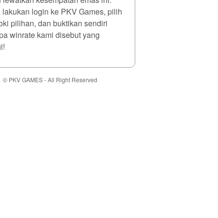
 lakukan login ke PKV Games, pilih
ki pilihan, dan buktikan sendiri
a winrate kami disebut yang
i!
© PKV GAMES - All Right Reserved