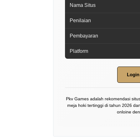
Nama Situs
Penilaian
Pembayaran
Platform
Login
Pkv Games adalah rekomendasi situs
meja hoki tertinggi di tahun 2026 
onloine den