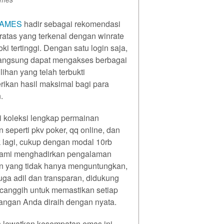
GAMES
hadir sebagai rekomendasi
eratas yang terkenal dengan winrate
ki tertinggi. Dengan satu login saja,
angsung dapat mengakses berbagai
lihan yang telah terbukti
ikan hasil maksimal bagi para
.
i koleksi lengkap permainan
 seperti pkv poker, qq online, dan
 lagi, cukup dengan modal 10rb
Kami menghadirkan pengalaman
n yang tidak hanya menguntungkan,
juga adil dan transparan, didukung
 canggih untuk memastikan setiap
ngan Anda diraih dengan nyata.
 lewatkan kesempatan emas ini.