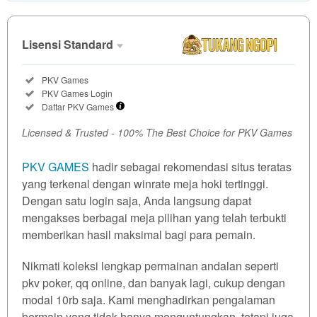
Show More
Lisensi Standard
Lisensi
Included:
PKV Games
Standard
Included:
PKV Games Login
SELECTED
Included:
Daftar PKV Games
35
$
Licensed & Trusted - 100% The Best Choice for PKV Games
Use, by
you or
PKV GAMES
hadir sebagai rekomendasi situs teratas
one
yang terkenal dengan winrate meja hoki tertinggi.
client, in
a single
Dengan satu login saja, Anda langsung dapat
end
mengakses berbagai meja pilihan yang telah terbukti
product
memberikan hasil maksimal bagi para pemain.
which
end
Nikmati koleksi lengkap permainan andalan seperti
users
pkv poker, qq online, dan banyak lagi, cukup dengan
are not
modal 10rb saja. Kami menghadirkan pengalaman
charged
bermain yang tidak hanya menguntungkan, tetapi juga