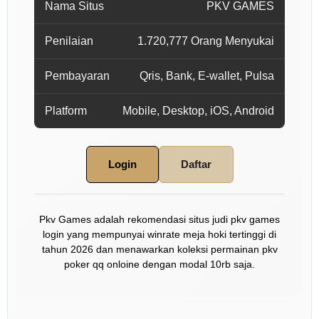
Nama Situs
PKV GAMES
Penilaian
1.720,777 Orang Menyukai
Pembayaran
Qris, Bank, E-wallet, Pulsa
Platform
Mobile, Desktop, iOS, Android
Login
Daftar
Pkv Games adalah rekomendasi situs judi pkv games
login yang mempunyai winrate meja hoki tertinggi di
tahun 2026 dan menawarkan koleksi permainan pkv
poker qq onloine dengan modal 10rb saja.