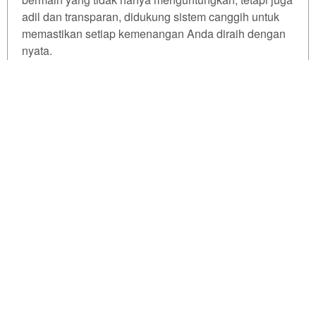
for. The
adil dan transparan, didukung sistem canggih untuk
total
price
memastikan setiap kemenangan Anda diraih dengan
includes
nyata.
the item
price
Tell us what you think!
Jangan lewatkan kesempatan emas ini. Segera
and a
lakukan login ke PKV Games, pilih meja hoki pilihan,
buyer
dan buktikan sendiri mengapa winrate kami disebut
fee.
We'd like to ask you a few questions to help improve
yang tertinggi!
ThemeForest.
View
license
Sure, take me to the survey
© PKV GAMES - All Right Reserved
details