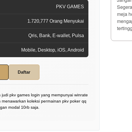
Segera
PKV GAMES
meja ho
mengap
1.720,777 Orang Menyukai
tertingg
Qris, Bank, E-wallet, Pulsa
Mobile, Desktop, iOS, Android
Daftar
 judi pkv games login yang mempunyai winrate
dan menawarkan koleksi permainan pkv poker qq
gan modal 10rb saja.