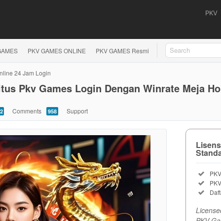
PKV
GAMES
PKV GAMES ONLINE
PKV GAMES Resmi
nline 24 Jam Login
us Pkv Games Login Dengan Winrate Meja Hoki
Comments
Support
2
958
Lisens
Stand
Lisen
Incl
PKV
Incl
PKV
Use, b
Incl
Daf
produ
The to
License
buyer
PKV G