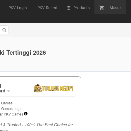
PKV Login
PKV Resmi
Products
Masuk
Search
 Tertinggi 2026
i
ard
35
si Standard
$
uded:
 Games
SELECTED
uded:
 Games Login
y you or one client, in a single end
uded:
tar PKV Games
ct which end users
are not
charged for.
tal price includes the item price and a
d & Trusted - 100% The Best Choice for
 fee.
ames