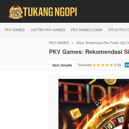
PKV GAMES
DAFTAR PKV GAMES
PKV GAMES LOGIN
SITUS PKV 
PKV GAMES
Situs Terpercaya Pkv Poker QQ O
PKV Games: Rekomendasi Sit
5.00
Reviews
5.00
Item Details
83
stars