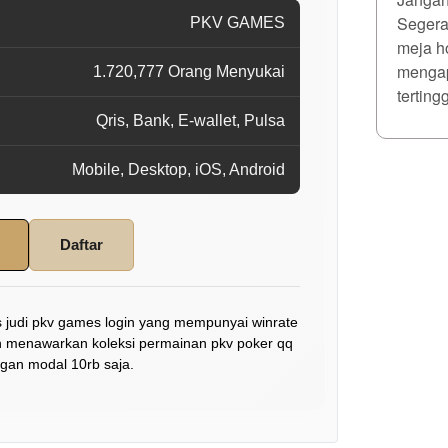
Segera
PKV GAMES
meja ho
mengap
1.720,777 Orang Menyukai
tertingg
Qris, Bank, E-wallet, Pulsa
Mobile, Desktop, iOS, Android
Daftar
 judi pkv games login yang mempunyai winrate
dan menawarkan koleksi permainan pkv poker qq
gan modal 10rb saja.