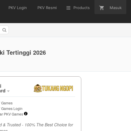
PKV Login
PKV Resmi
Products
Masuk
Search
 Tertinggi 2026
i
ard
35
si Standard
$
uded:
 Games
SELECTED
uded:
 Games Login
y you or one client, in a single end
uded:
tar PKV Games
ct which end users
are not
charged for.
tal price includes the item price and a
d & Trusted - 100% The Best Choice for
 fee.
ames