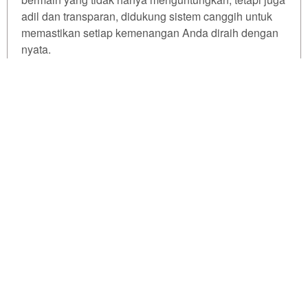
for. The
adil dan transparan, didukung sistem canggih untuk
total
price
memastikan setiap kemenangan Anda diraih dengan
includes
nyata.
the item
price
Tell us what you think!
Jangan lewatkan kesempatan emas ini. Segera
and a
lakukan login ke PKV Games, pilih meja hoki pilihan,
buyer
dan buktikan sendiri mengapa winrate kami disebut
fee.
We'd like to ask you a few questions to help improve
yang tertinggi!
ThemeForest.
View
license
Sure, take me to the survey
© PKV GAMES - All Right Reserved
details