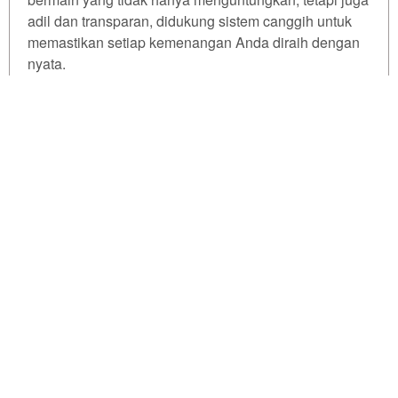
for. The
adil dan transparan, didukung sistem canggih untuk
total
price
memastikan setiap kemenangan Anda diraih dengan
includes
nyata.
the item
price
Tell us what you think!
Jangan lewatkan kesempatan emas ini. Segera
and a
lakukan login ke PKV Games, pilih meja hoki pilihan,
buyer
dan buktikan sendiri mengapa winrate kami disebut
fee.
We'd like to ask you a few questions to help improve
yang tertinggi!
ThemeForest.
View
license
Sure, take me to the survey
© PKV GAMES - All Right Reserved
details