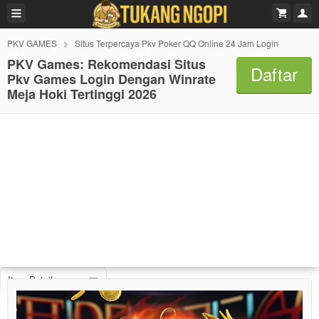
PKV GAMES
Situs Terpercaya Pkv Poker QQ Online 24 Jam Login
PKV Games: Rekomendasi Situs
Daftar
Pkv Games Login Dengan Winrate
Meja Hoki Tertinggi 2026
Item Details