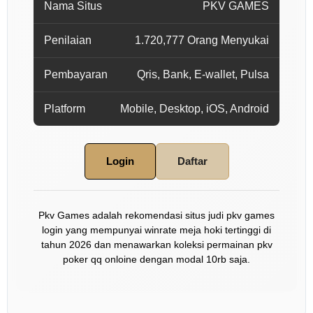
Nama Situs
PKV GAMES
Penilaian
1.720,777 Orang Menyukai
Pembayaran
Qris, Bank, E-wallet, Pulsa
Platform
Mobile, Desktop, iOS, Android
Login
Daftar
Pkv Games adalah rekomendasi situs judi pkv games
login yang mempunyai winrate meja hoki tertinggi di
tahun 2026 dan menawarkan koleksi permainan pkv
poker qq onloine dengan modal 10rb saja.