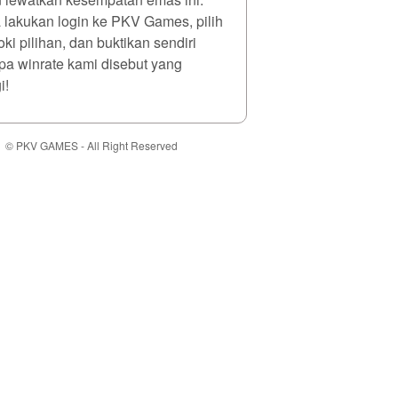
 lakukan login ke PKV Games, pilih
ki pilihan, dan buktikan sendiri
a winrate kami disebut yang
i!
© PKV GAMES - All Right Reserved