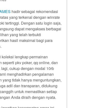
GAMES
hadir sebagai rekomendasi
eratas yang terkenal dengan winrate
ki tertinggi. Dengan satu login saja,
angsung dapat mengakses berbagai
lihan yang telah terbukti
ikan hasil maksimal bagi para
.
i koleksi lengkap permainan
 seperti pkv poker, qq online, dan
 lagi, cukup dengan modal 10rb
Kami menghadirkan pengalaman
n yang tidak hanya menguntungkan,
juga adil dan transparan, didukung
 canggih untuk memastikan setiap
ngan Anda diraih dengan nyata.
 lewatkan kesempatan emas ini.