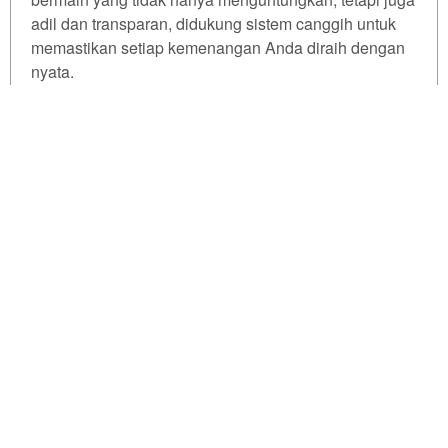
for. The
adil dan transparan, didukung sistem canggih untuk
total
price
memastikan setiap kemenangan Anda diraih dengan
includes
nyata.
the item
price
Tell us what you think!
Jangan lewatkan kesempatan emas ini. Segera
and a
lakukan login ke PKV Games, pilih meja hoki pilihan,
buyer
dan buktikan sendiri mengapa winrate kami disebut
fee.
We'd like to ask you a few questions to help improve
yang tertinggi!
ThemeForest.
View
license
Sure, take me to the survey
© PKV GAMES - All Right Reserved
details