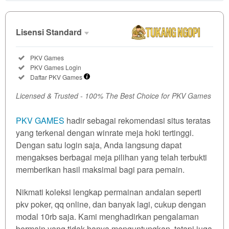
Show More
Lisensi Standard
Lisensi
Included:
PKV Games
Standard
Included:
PKV Games Login
SELECTED
Included:
Daftar PKV Games
35
$
Licensed & Trusted - 100% The Best Choice for PKV Games
Use, by
you or
PKV GAMES
hadir sebagai rekomendasi situs teratas
one
yang terkenal dengan winrate meja hoki tertinggi.
client, in
a single
Dengan satu login saja, Anda langsung dapat
end
mengakses berbagai meja pilihan yang telah terbukti
product
memberikan hasil maksimal bagi para pemain.
which
end
Nikmati koleksi lengkap permainan andalan seperti
users
pkv poker, qq online, dan banyak lagi, cukup dengan
are not
modal 10rb saja. Kami menghadirkan pengalaman
charged
bermain yang tidak hanya menguntungkan, tetapi juga