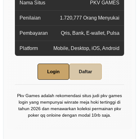
Nama Situs
PKV GAMES
Penilaian
1.720,777 Orang Menyukai
Pembayaran
Qris, Bank, E-wallet, Pulsa
Platform
Mobile, Desktop, iOS, Android
Login
Daftar
Pkv Games adalah rekomendasi situs judi pkv games
login yang mempunyai winrate meja hoki tertinggi di
tahun 2026 dan menawarkan koleksi permainan pkv
poker qq onloine dengan modal 10rb saja.