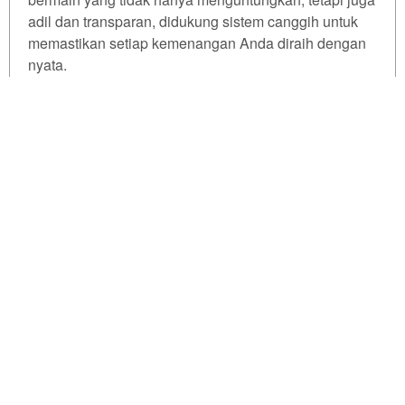
for. The
adil dan transparan, didukung sistem canggih untuk
total
price
memastikan setiap kemenangan Anda diraih dengan
includes
nyata.
the item
price
Tell us what you think!
Jangan lewatkan kesempatan emas ini. Segera
and a
lakukan login ke PKV Games, pilih meja hoki pilihan,
buyer
dan buktikan sendiri mengapa winrate kami disebut
fee.
We'd like to ask you a few questions to help improve
yang tertinggi!
ThemeForest.
View
license
Sure, take me to the survey
© PKV GAMES - All Right Reserved
details