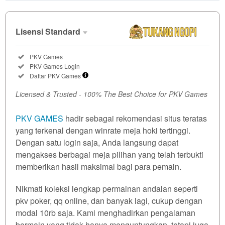
Show More
Lisensi Standard
Lisensi
Included:
PKV Games
Standard
Included:
PKV Games Login
SELECTED
Included:
Daftar PKV Games
35
$
Licensed & Trusted - 100% The Best Choice for PKV Games
Use, by
you or
PKV GAMES
hadir sebagai rekomendasi situs teratas
one
yang terkenal dengan winrate meja hoki tertinggi.
client, in
a single
Dengan satu login saja, Anda langsung dapat
end
mengakses berbagai meja pilihan yang telah terbukti
product
memberikan hasil maksimal bagi para pemain.
which
end
Nikmati koleksi lengkap permainan andalan seperti
users
pkv poker, qq online, dan banyak lagi, cukup dengan
are not
modal 10rb saja. Kami menghadirkan pengalaman
charged
bermain yang tidak hanya menguntungkan, tetapi juga