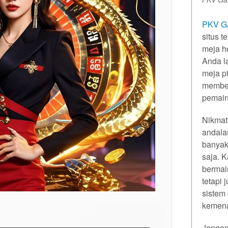
View
PKV 
license
situs t
details
meja ho
Anda l
meja pi
member
pemain
Nikmat
andalan
banyak
saja. 
bermai
tetapi 
sistem
kemena
Jangan