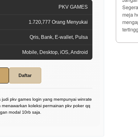
Segera
PKV GAMES
meja ho
mengap
1.720,777 Orang Menyukai
tertingg
Qris, Bank, E-wallet, Pulsa
Mobile, Desktop, iOS, Android
Daftar
 judi pkv games login yang mempunyai winrate
dan menawarkan koleksi permainan pkv poker qq
gan modal 10rb saja.