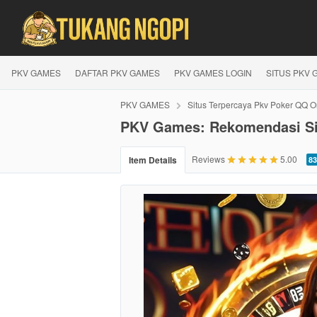
PKV GAMES
DAFTAR PKV GAMES
PKV GAMES LOGIN
SITUS PKV 
PKV GAMES
Situs Terpercaya Pkv Poker QQ O
PKV Games: Rekomendasi Sit
5.00
Reviews
5.00
Item Details
83
stars