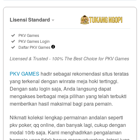
Show More
Lisensi Standard
Lisensi
Included:
PKV Games
Standard
Included:
PKV Games Login
SELECTED
Included:
Daftar PKV Games
35
$
Licensed & Trusted - 100% The Best Choice for PKV Games
Use, by
you or
PKV GAMES
hadir sebagai rekomendasi situs teratas
one
yang terkenal dengan winrate meja hoki tertinggi.
client, in
a single
Dengan satu login saja, Anda langsung dapat
end
mengakses berbagai meja pilihan yang telah terbukti
product
memberikan hasil maksimal bagi para pemain.
which
end
Nikmati koleksi lengkap permainan andalan seperti
users
pkv poker, qq online, dan banyak lagi, cukup dengan
are not
modal 10rb saja. Kami menghadirkan pengalaman
charged
bermain yang tidak hanya menguntungkan, tetapi juga