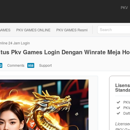
PKV
GAMES
PKV GAMES ONLINE
PKV GAMES Resmi
nline 24 Jam Login
us Pkv Games Login Dengan Winrate Meja Hoki
Comments
Support
2
958
Lisens
Stand
Lisen
Incl
PKV
Incl
PKV
Use, b
Incl
Daf
produ
The to
License
buyer
PKV G