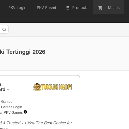
PKV Login
PKV Resmi
Products
Masuk
Search
 Tertinggi 2026
i
ard
35
si Standard
$
uded:
 Games
SELECTED
uded:
 Games Login
y you or one client, in a single end
uded:
tar PKV Games
ct which end users
are not
charged for.
tal price includes the item price and a
d & Trusted - 100% The Best Choice for
 fee.
ames