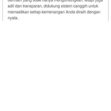
for. The
adil dan transparan, didukung sistem canggih untuk
total
price
memastikan setiap kemenangan Anda diraih dengan
includes
nyata.
the item
price
Tell us what you think!
Jangan lewatkan kesempatan emas ini. Segera
and a
lakukan login ke PKV Games, pilih meja hoki pilihan,
buyer
dan buktikan sendiri mengapa winrate kami disebut
fee.
We'd like to ask you a few questions to help improve
yang tertinggi!
ThemeForest.
View
license
Sure, take me to the survey
© PKV GAMES - All Right Reserved
details