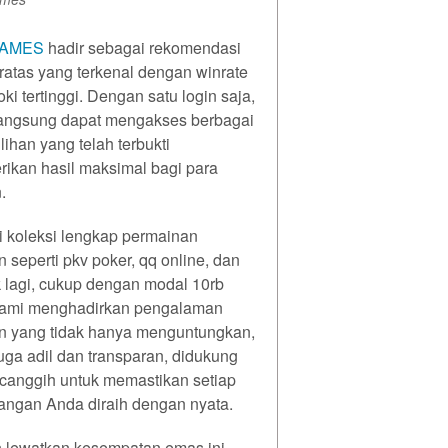
GAMES
hadir sebagai rekomendasi
eratas yang terkenal dengan winrate
ki tertinggi. Dengan satu login saja,
angsung dapat mengakses berbagai
lihan yang telah terbukti
ikan hasil maksimal bagi para
.
i koleksi lengkap permainan
 seperti pkv poker, qq online, dan
 lagi, cukup dengan modal 10rb
Kami menghadirkan pengalaman
n yang tidak hanya menguntungkan,
juga adil dan transparan, didukung
 canggih untuk memastikan setiap
ngan Anda diraih dengan nyata.
 lewatkan kesempatan emas ini.