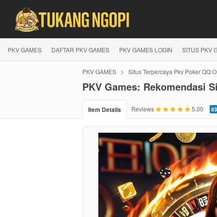
PKV GAMES
DAFTAR PKV GAMES
PKV GAMES LOGIN
SITUS PKV 
PKV GAMES
Situs Terpercaya Pkv Poker QQ O
PKV Games: Rekomendasi Sit
5.00
Reviews
5.00
Item Details
83
stars