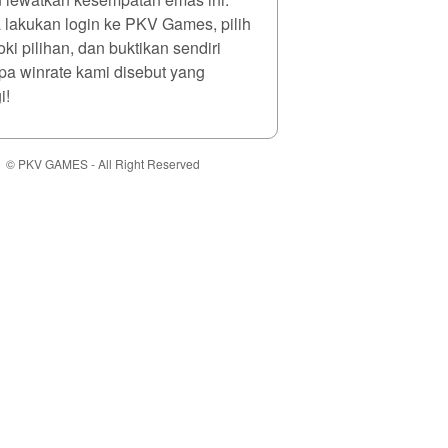
 lakukan login ke PKV Games, pilih
ki pilihan, dan buktikan sendiri
a winrate kami disebut yang
i!
© PKV GAMES - All Right Reserved