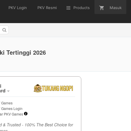
PKV Login
PKV Resmi
Products
Masuk
Search
 Tertinggi 2026
i
ard
35
si Standard
$
uded:
 Games
SELECTED
uded:
 Games Login
y you or one client, in a single end
uded:
tar PKV Games
ct which end users
are not
charged for.
tal price includes the item price and a
d & Trusted - 100% The Best Choice for
 fee.
ames