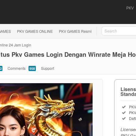
PKV
GAMES
PKV GAMES ONLINE
PKV GAMES Resmi
nline 24 Jam Login
us Pkv Games Login Dengan Winrate Meja Hoki
Comments
Support
2
958
Lisens
Stand
Lisen
Incl
PKV
Incl
PKV
Use, b
Incl
Daf
produ
The to
License
buyer
PKV G