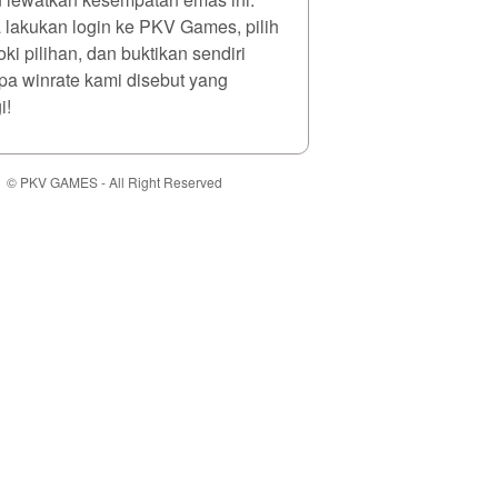
 lakukan login ke PKV Games, pilih
ki pilihan, dan buktikan sendiri
a winrate kami disebut yang
i!
© PKV GAMES - All Right Reserved