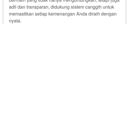
for. The
adil dan transparan, didukung sistem canggih untuk
total
price
memastikan setiap kemenangan Anda diraih dengan
includes
nyata.
the item
price
Tell us what you think!
Jangan lewatkan kesempatan emas ini. Segera
and a
lakukan login ke PKV Games, pilih meja hoki pilihan,
buyer
dan buktikan sendiri mengapa winrate kami disebut
fee.
We'd like to ask you a few questions to help improve
yang tertinggi!
ThemeForest.
View
license
Sure, take me to the survey
© PKV GAMES - All Right Reserved
details