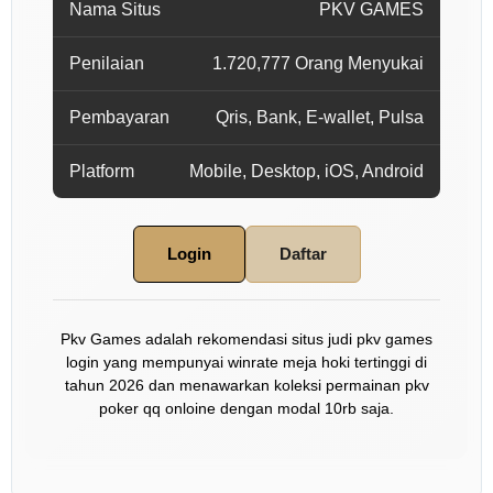
Nama Situs
PKV GAMES
Penilaian
1.720,777 Orang Menyukai
Pembayaran
Qris, Bank, E-wallet, Pulsa
Platform
Mobile, Desktop, iOS, Android
Login
Daftar
Pkv Games adalah rekomendasi situs judi pkv games
login yang mempunyai winrate meja hoki tertinggi di
tahun 2026 dan menawarkan koleksi permainan pkv
poker qq onloine dengan modal 10rb saja.