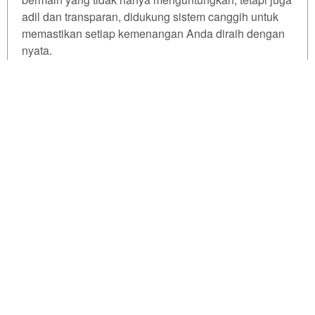
for. The
adil dan transparan, didukung sistem canggih untuk
total
price
memastikan setiap kemenangan Anda diraih dengan
includes
nyata.
the item
price
Tell us what you think!
Jangan lewatkan kesempatan emas ini. Segera
and a
lakukan login ke PKV Games, pilih meja hoki pilihan,
buyer
dan buktikan sendiri mengapa winrate kami disebut
fee.
We'd like to ask you a few questions to help improve
yang tertinggi!
ThemeForest.
View
license
Sure, take me to the survey
© PKV GAMES - All Right Reserved
details