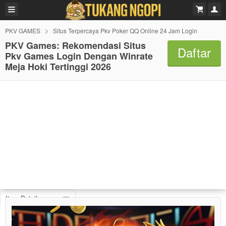
PKV GAMES
Situs Terpercaya Pkv Poker QQ Online 24 Jam Login
PKV Games: Rekomendasi Situs
Daftar
Pkv Games Login Dengan Winrate
Meja Hoki Tertinggi 2026
Item Details