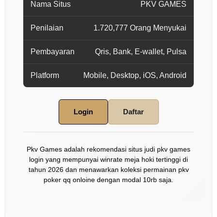
Nama Situs
PKV GAMES
Penilaian
1.720,777 Orang Menyukai
Pembayaran
Qris, Bank, E-wallet, Pulsa
Platform
Mobile, Desktop, iOS, Android
Login
Daftar
Pkv Games adalah rekomendasi situs judi pkv games
login yang mempunyai winrate meja hoki tertinggi di
tahun 2026 dan menawarkan koleksi permainan pkv
poker qq onloine dengan modal 10rb saja.