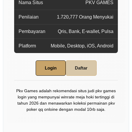
Nama Situs
PKV GAMES
Penilaian
1.720,777 Orang Menyukai
Pembayaran
Qris, Bank, E-wallet, Pulsa
Platform
Mobile, Desktop, iOS, Android
Login
Daftar
Pkv Games adalah rekomendasi situs judi pkv games
login yang mempunyai winrate meja hoki tertinggi di
tahun 2026 dan menawarkan koleksi permainan pkv
poker qq onloine dengan modal 10rb saja.