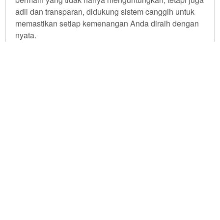
for. The
adil dan transparan, didukung sistem canggih untuk
total
price
memastikan setiap kemenangan Anda diraih dengan
includes
nyata.
the item
price
Tell us what you think!
Jangan lewatkan kesempatan emas ini. Segera
and a
lakukan login ke PKV Games, pilih meja hoki pilihan,
buyer
dan buktikan sendiri mengapa winrate kami disebut
fee.
We'd like to ask you a few questions to help improve
yang tertinggi!
ThemeForest.
View
license
Sure, take me to the survey
© PKV GAMES - All Right Reserved
details