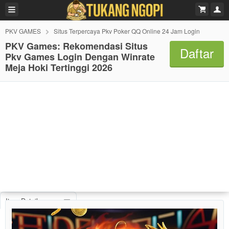
PKV GAMES
Situs Terpercaya Pkv Poker QQ Online 24 Jam Login
PKV Games: Rekomendasi Situs
Daftar
Pkv Games Login Dengan Winrate
Meja Hoki Tertinggi 2026
Item Details