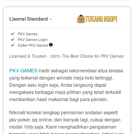
Show More
Lisensi Standard
Lisensi
Included:
PKV Games
Standard
Included:
PKV Games Login
SELECTED
Included:
Daftar PKV Games
35
$
Licensed & Trusted - 100% The Best Choice for PKV Games
Use, by
you or
PKV GAMES
hadir sebagai rekomendasi situs teratas
one
yang terkenal dengan winrate meja hoki tertinggi.
client, in
a single
Dengan satu login saja, Anda langsung dapat
end
mengakses berbagai meja pilihan yang telah terbukti
product
memberikan hasil maksimal bagi para pemain.
which
end
Nikmati koleksi lengkap permainan andalan seperti
users
pkv poker, qq online, dan banyak lagi, cukup dengan
are not
modal 10rb saja. Kami menghadirkan pengalaman
charged
bermain yang tidak hanya menguntungkan, tetapi juga