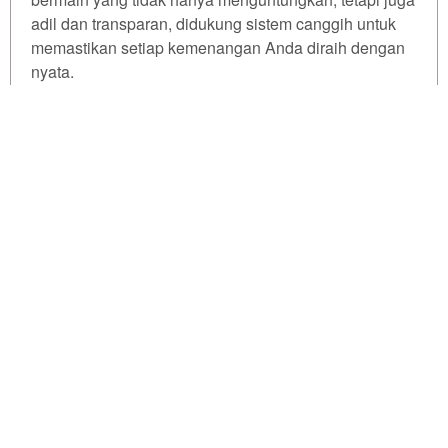
for. The
adil dan transparan, didukung sistem canggih untuk
total
price
memastikan setiap kemenangan Anda diraih dengan
includes
nyata.
the item
price
Tell us what you think!
Jangan lewatkan kesempatan emas ini. Segera
and a
lakukan login ke PKV Games, pilih meja hoki pilihan,
buyer
dan buktikan sendiri mengapa winrate kami disebut
fee.
We'd like to ask you a few questions to help improve
yang tertinggi!
ThemeForest.
View
license
Sure, take me to the survey
© PKV GAMES - All Right Reserved
details