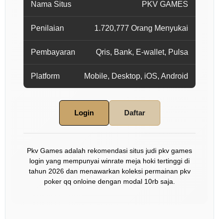
Nama Situs
PKV GAMES
Penilaian
1.720,777 Orang Menyukai
Pembayaran
Qris, Bank, E-wallet, Pulsa
Platform
Mobile, Desktop, iOS, Android
Login
Daftar
Pkv Games adalah rekomendasi situs judi pkv games
login yang mempunyai winrate meja hoki tertinggi di
tahun 2026 dan menawarkan koleksi permainan pkv
poker qq onloine dengan modal 10rb saja.