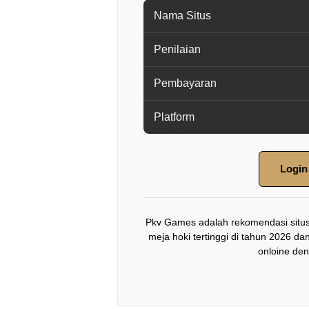
Nama Situs
Penilaian
Pembayaran
Platform
Login
Pkv Games adalah rekomendasi situs
meja hoki tertinggi di tahun 2026 
onloine den