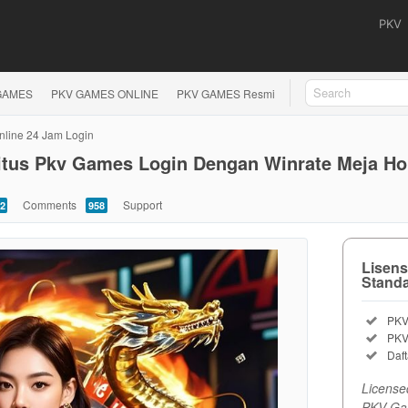
PKV
GAMES
PKV GAMES ONLINE
PKV GAMES Resmi
nline 24 Jam Login
us Pkv Games Login Dengan Winrate Meja Hoki
Comments
Support
2
958
Lisens
Stand
Lisen
Incl
PKV
Incl
PKV
Use, b
Incl
Daf
produ
The to
License
buyer
PKV G