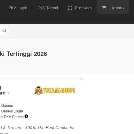
PKV Login
PKV Resmi
Products
Masuk
Search
 Tertinggi 2026
i
ard
35
si Standard
$
uded:
 Games
SELECTED
uded:
 Games Login
y you or one client, in a single end
uded:
tar PKV Games
ct which end users
are not
charged for.
tal price includes the item price and a
d & Trusted - 100% The Best Choice for
 fee.
ames