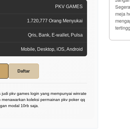
Segera
PKV GAMES
meja ho
mengap
1.720,777 Orang Menyukai
tertingg
Qris, Bank, E-wallet, Pulsa
Mobile, Desktop, iOS, Android
Daftar
 judi pkv games login yang mempunyai winrate
dan menawarkan koleksi permainan pkv poker qq
gan modal 10rb saja.