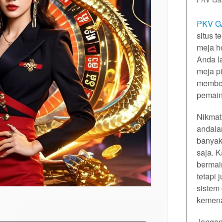
View
PKV 
license
situs t
details
meja ho
Anda l
meja pi
member
pemain
Nikmat
andalan
banyak
saja. 
bermai
tetapi 
sistem
kemena
Jangan