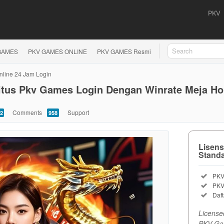
PKV
GAMES
PKV GAMES ONLINE
PKV GAMES Resmi
nline 24 Jam Login
us Pkv Games Login Dengan Winrate Meja Hoki
Comments
Support
2
958
Lisens
Stand
Lisen
Incl
PKV
Incl
PKV
Use, b
Incl
Daf
produ
The to
License
buyer
PKV G