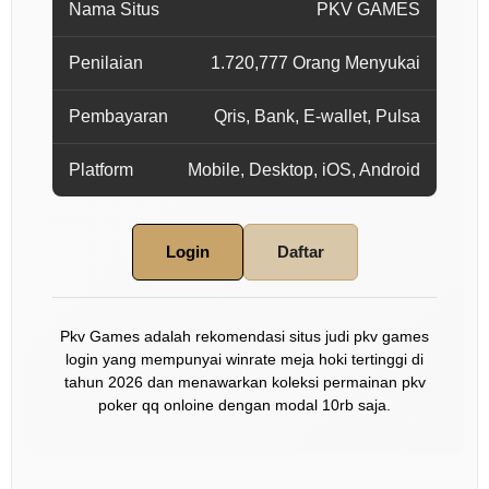
Nama Situs
PKV GAMES
Penilaian
1.720,777 Orang Menyukai
Pembayaran
Qris, Bank, E-wallet, Pulsa
Platform
Mobile, Desktop, iOS, Android
Login
Daftar
Pkv Games adalah rekomendasi situs judi pkv games
login yang mempunyai winrate meja hoki tertinggi di
tahun 2026 dan menawarkan koleksi permainan pkv
poker qq onloine dengan modal 10rb saja.