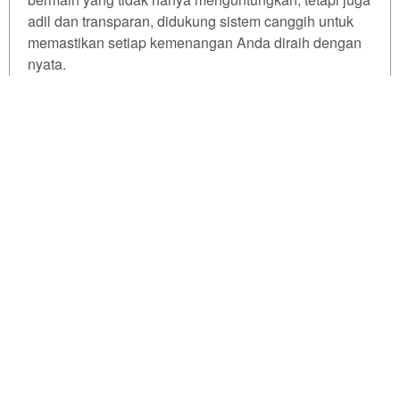
for. The
adil dan transparan, didukung sistem canggih untuk
total
price
memastikan setiap kemenangan Anda diraih dengan
includes
nyata.
the item
price
Tell us what you think!
Jangan lewatkan kesempatan emas ini. Segera
and a
lakukan login ke PKV Games, pilih meja hoki pilihan,
buyer
dan buktikan sendiri mengapa winrate kami disebut
fee.
We'd like to ask you a few questions to help improve
yang tertinggi!
ThemeForest.
View
license
Sure, take me to the survey
© PKV GAMES - All Right Reserved
details