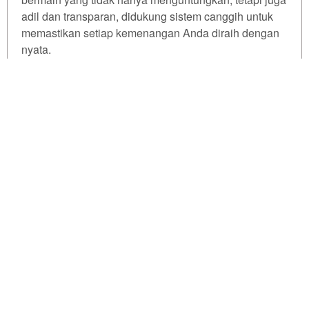
for. The
adil dan transparan, didukung sistem canggih untuk
total
price
memastikan setiap kemenangan Anda diraih dengan
includes
nyata.
the item
price
Tell us what you think!
Jangan lewatkan kesempatan emas ini. Segera
and a
lakukan login ke PKV Games, pilih meja hoki pilihan,
buyer
dan buktikan sendiri mengapa winrate kami disebut
fee.
We'd like to ask you a few questions to help improve
yang tertinggi!
ThemeForest.
View
license
Sure, take me to the survey
© PKV GAMES - All Right Reserved
details