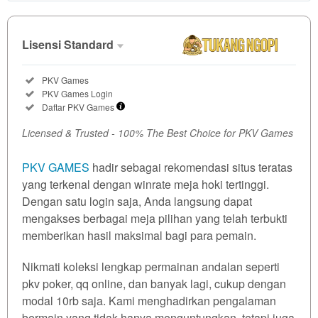
Show More
Lisensi Standard
Lisensi
Included:
PKV Games
Standard
Included:
PKV Games Login
SELECTED
Included:
Daftar PKV Games
35
$
Licensed & Trusted - 100% The Best Choice for PKV Games
Use, by
you or
PKV GAMES
hadir sebagai rekomendasi situs teratas
one
yang terkenal dengan winrate meja hoki tertinggi.
client, in
a single
Dengan satu login saja, Anda langsung dapat
end
mengakses berbagai meja pilihan yang telah terbukti
product
memberikan hasil maksimal bagi para pemain.
which
end
Nikmati koleksi lengkap permainan andalan seperti
users
pkv poker, qq online, dan banyak lagi, cukup dengan
are not
modal 10rb saja. Kami menghadirkan pengalaman
charged
bermain yang tidak hanya menguntungkan, tetapi juga