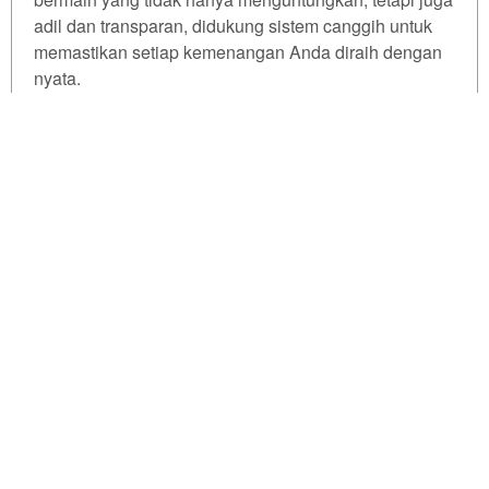
for. The
adil dan transparan, didukung sistem canggih untuk
total
price
memastikan setiap kemenangan Anda diraih dengan
includes
nyata.
the item
price
Tell us what you think!
Jangan lewatkan kesempatan emas ini. Segera
and a
lakukan login ke PKV Games, pilih meja hoki pilihan,
buyer
dan buktikan sendiri mengapa winrate kami disebut
fee.
We'd like to ask you a few questions to help improve
yang tertinggi!
ThemeForest.
View
license
Sure, take me to the survey
© PKV GAMES - All Right Reserved
details