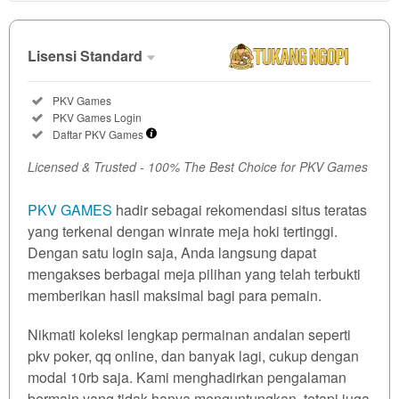
Show More
Lisensi Standard
Lisensi
Included:
PKV Games
Standard
Included:
PKV Games Login
SELECTED
Included:
Daftar PKV Games
35
$
Licensed & Trusted - 100% The Best Choice for PKV Games
Use, by
you or
PKV GAMES
hadir sebagai rekomendasi situs teratas
one
yang terkenal dengan winrate meja hoki tertinggi.
client, in
a single
Dengan satu login saja, Anda langsung dapat
end
mengakses berbagai meja pilihan yang telah terbukti
product
memberikan hasil maksimal bagi para pemain.
which
end
Nikmati koleksi lengkap permainan andalan seperti
users
pkv poker, qq online, dan banyak lagi, cukup dengan
are not
modal 10rb saja. Kami menghadirkan pengalaman
charged
bermain yang tidak hanya menguntungkan, tetapi juga