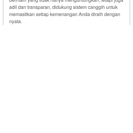
for. The
adil dan transparan, didukung sistem canggih untuk
total
price
memastikan setiap kemenangan Anda diraih dengan
includes
nyata.
the item
price
Tell us what you think!
Jangan lewatkan kesempatan emas ini. Segera
and a
lakukan login ke PKV Games, pilih meja hoki pilihan,
buyer
dan buktikan sendiri mengapa winrate kami disebut
fee.
We'd like to ask you a few questions to help improve
yang tertinggi!
ThemeForest.
View
license
Sure, take me to the survey
© PKV GAMES - All Right Reserved
details