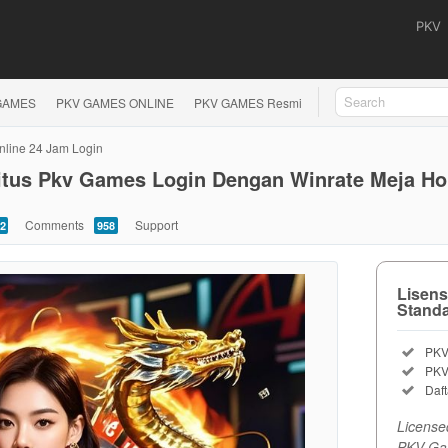
PKV
GAMES
PKV GAMES ONLINE
PKV GAMES Resmi
nline 24 Jam Login
us Pkv Games Login Dengan Winrate Meja Hoki
Comments
Support
2
958
Lisens
Stand
Lisen
Incl
PKV
Incl
PKV
Use, b
Incl
Daf
produ
The to
License
buyer
PKV G