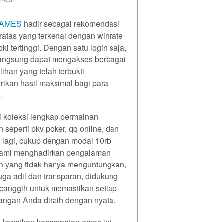
GAMES
hadir sebagai rekomendasi
eratas yang terkenal dengan winrate
ki tertinggi. Dengan satu login saja,
angsung dapat mengakses berbagai
lihan yang telah terbukti
ikan hasil maksimal bagi para
.
i koleksi lengkap permainan
 seperti pkv poker, qq online, dan
 lagi, cukup dengan modal 10rb
Kami menghadirkan pengalaman
n yang tidak hanya menguntungkan,
juga adil dan transparan, didukung
 canggih untuk memastikan setiap
ngan Anda diraih dengan nyata.
 lewatkan kesempatan emas ini.