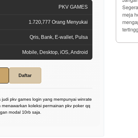
Segera
PKV GAMES
meja ho
mengap
1.720,777 Orang Menyukai
tertingg
Qris, Bank, E-wallet, Pulsa
Mobile, Desktop, iOS, Android
Daftar
 judi pkv games login yang mempunyai winrate
dan menawarkan koleksi permainan pkv poker qq
gan modal 10rb saja.