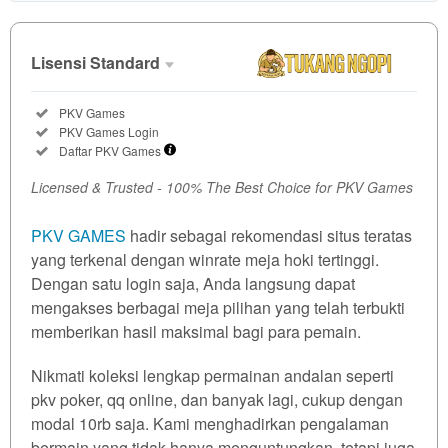
Show More
Lisensi Standard
Lisensi
Included:
PKV Games
Standard
Included:
PKV Games Login
SELECTED
Included:
Daftar PKV Games
35
$
Licensed & Trusted - 100% The Best Choice for PKV Games
Use, by
you or
PKV GAMES
hadir sebagai rekomendasi situs teratas
one
yang terkenal dengan winrate meja hoki tertinggi.
client, in
a single
Dengan satu login saja, Anda langsung dapat
end
mengakses berbagai meja pilihan yang telah terbukti
product
memberikan hasil maksimal bagi para pemain.
which
end
Nikmati koleksi lengkap permainan andalan seperti
users
pkv poker, qq online, dan banyak lagi, cukup dengan
are not
modal 10rb saja. Kami menghadirkan pengalaman
charged
bermain yang tidak hanya menguntungkan, tetapi juga