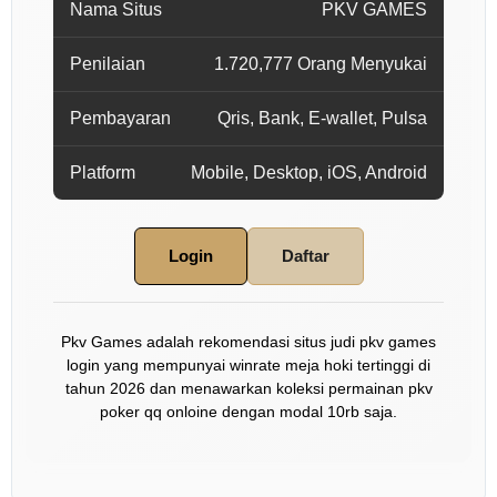
Nama Situs
PKV GAMES
Penilaian
1.720,777 Orang Menyukai
Pembayaran
Qris, Bank, E-wallet, Pulsa
Platform
Mobile, Desktop, iOS, Android
Login
Daftar
Pkv Games adalah rekomendasi situs judi pkv games
login yang mempunyai winrate meja hoki tertinggi di
tahun 2026 dan menawarkan koleksi permainan pkv
poker qq onloine dengan modal 10rb saja.