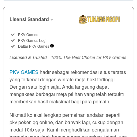
Show More
Lisensi Standard
Lisensi
Included:
PKV Games
Standard
Included:
PKV Games Login
SELECTED
Included:
Daftar PKV Games
35
$
Licensed & Trusted - 100% The Best Choice for PKV Games
Use, by
you or
PKV GAMES
hadir sebagai rekomendasi situs teratas
one
yang terkenal dengan winrate meja hoki tertinggi.
client, in
a single
Dengan satu login saja, Anda langsung dapat
end
mengakses berbagai meja pilihan yang telah terbukti
product
memberikan hasil maksimal bagi para pemain.
which
end
Nikmati koleksi lengkap permainan andalan seperti
users
pkv poker, qq online, dan banyak lagi, cukup dengan
are not
modal 10rb saja. Kami menghadirkan pengalaman
charged
bermain yang tidak hanya menguntungkan, tetapi juga